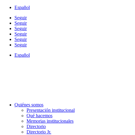
Español
Seguir
Seguir
Seguir
Seguir
Seguir
Seguir
Español
Quiénes somos
Presentación institucional
Qué hacemos
Memorias institucionales
Directorio
Directorio Jr.