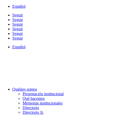
Español
Seguir
Seguir
Seguir
Seguir
Seguir
Seguir
Español
Quiénes somos
Presentación institucional
Qué hacemos
Memorias institucionales
Directorio
Directorio Jr.