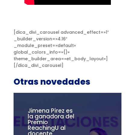
[dica_divi_carousel advanced_effect=»1″
_builder_version=»4.16″
_module_preset=»default»
global_colors_info=»{}»
theme_builder_area=»et_body_layout»]
[/dica_divi_carousel]
Otras novedades
Jimena Pírez es
la ganadora del
Premio
ReachingU al
docente