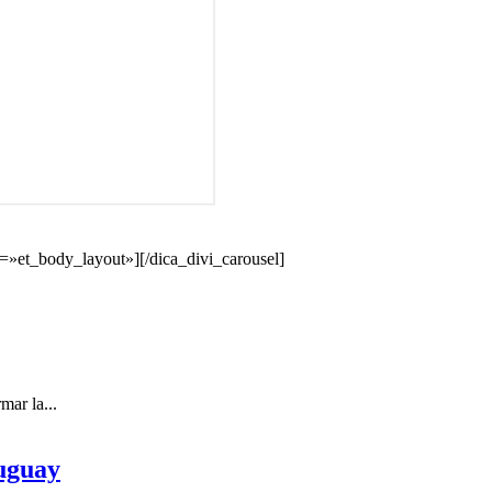
=»et_body_layout»][/dica_divi_carousel]
mar la...
uguay