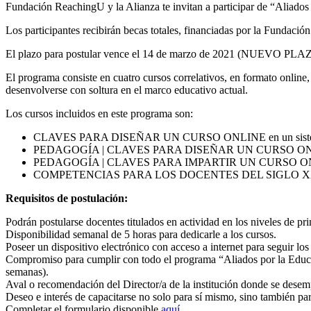
Fundación ReachingU y la Alianza te invitan a participar de “Aliados
Los participantes recibirán becas totales, financiadas por la Fundaci
El plazo para postular vence el 14 de marzo de 2021 (NUEVO PLA
El programa consiste en cuatro cursos correlativos, en formato online,
desenvolverse con soltura en el marco educativo actual.
Los cursos incluidos en este programa son:
CLAVES PARA DISEÑAR UN CURSO ONLINE en un sistema d
PEDAGOGÍA | CLAVES PARA DISEÑAR UN CURSO O
PEDAGOGÍA | CLAVES PARA IMPARTIR UN CURSO O
COMPETENCIAS PARA LOS DOCENTES DEL SIGLO X
Requisitos de postulación:
Podrán postularse docentes titulados en actividad en los niveles de pri
Disponibilidad semanal de 5 horas para dedicarle a los cursos.
Poseer un dispositivo electrónico con acceso a internet para seguir lo
Compromiso para cumplir con todo el programa “Aliados por la Educac
semanas).
Aval o recomendación del Director/a de la institución donde se dese
Deseo e interés de capacitarse no solo para sí mismo, sino también pa
Completar el formulario disponible
aquí
.