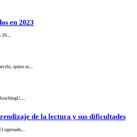
dos en 2023
 26...
celo, quien se...
ReachingU,...
ndizaje de la lectura y sus dificultades
l egresado...