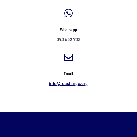

Whatsapp
093 652 732

Email
info@reachingu.org