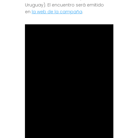
Uruguay). El encuentro será emitido
en
la web de la campaña
.