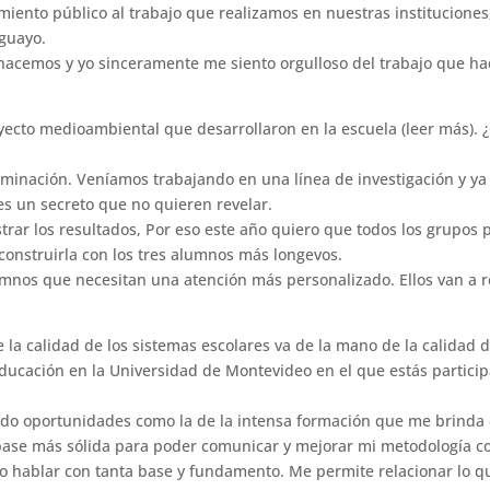
imiento público al trabajo que realizamos en nuestras institucione
uguayo.
 hacemos y yo sinceramente me siento orgulloso del trabajo que hac
oyecto medioambiental que desarrollaron en la escuela (leer más).
minación. Veníamos trabajando en una línea de investigación y ya
es un secreto que no quieren revelar.
trar los resultados, Por eso este año quiero que todos los grupos 
econstruirla con los tres alumnos más longevos.
mnos que necesitan una atención más personalizado. Ellos van a r
 la calidad de los sistemas escolares va de la mano de la calidad
ucación en la Universidad de Montevideo en el que estás particip
o oportunidades como la de la intensa formación que me brinda el
base más sólida para poder comunicar y mejorar mi metodología co
o hablar con tanta base y fundamento. Me permite relacionar lo qu