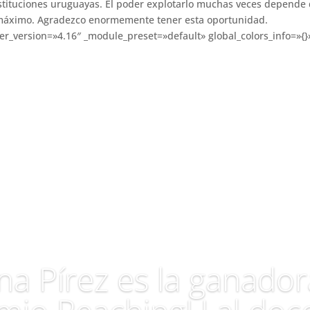
instituciones uruguayas. El poder explotarlo muchas veces depende
 máximo. Agradezco enormemente tener esta oportunidad.
der_version=»4.16″ _module_preset=»default» global_colors_info=»{
na Pírez es la ganador