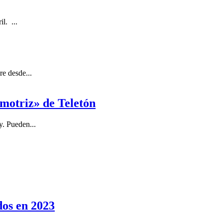
l. ...
e desde...
 motriz» de Teletón
y. Pueden...
dos en 2023