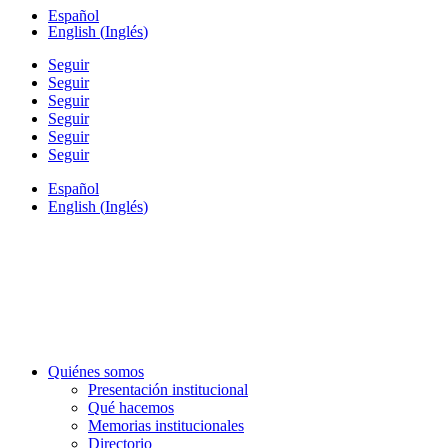
Español
English
(
Inglés
)
Seguir
Seguir
Seguir
Seguir
Seguir
Seguir
Español
English
(
Inglés
)
Quiénes somos
Presentación institucional
Qué hacemos
Memorias institucionales
Directorio