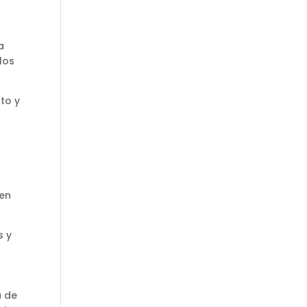
a
los
to y
 en
s y
a de