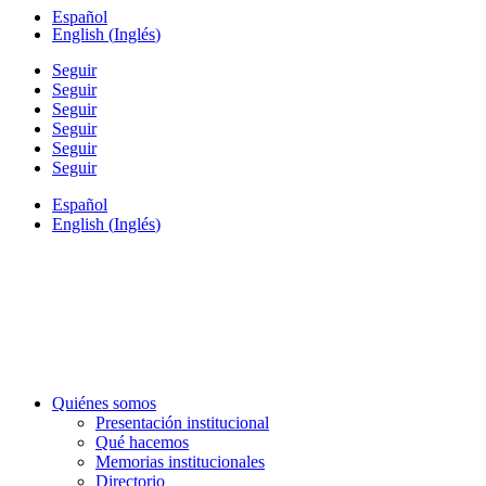
Español
English
(
Inglés
)
Seguir
Seguir
Seguir
Seguir
Seguir
Seguir
Español
English
(
Inglés
)
Quiénes somos
Presentación institucional
Qué hacemos
Memorias institucionales
Directorio